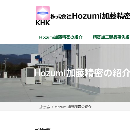
コ
ナ
ン
ビ
テ
ゲ
ン
ー
ツ
シ
Hozumi加藤精密の紹介
精密加工製品事例紹
へ
ョ
ス
ン
キ
に
ッ
移
プ
動
Hozumi加藤精密の紹
ホーム
Hozumi加藤精密の紹介