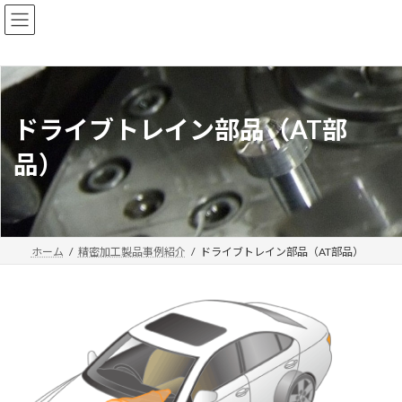
コ
ナ
ン
ビ
テ
ゲ
ン
ー
ツ
シ
へ
ョ
ス
ン
ドライブトレイン部品（AT部
キ
に
ッ
移
品）
プ
動
ホーム
精密加工製品事例紹介
ドライブトレイン部品（AT部品）