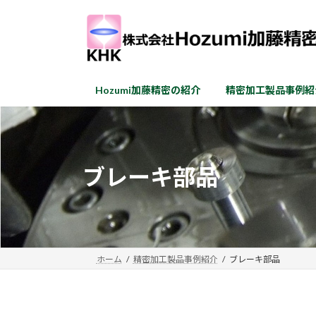
コ
ナ
ン
ビ
テ
ゲ
ン
ー
ツ
シ
Hozumi加藤精密の紹介
精密加工製品事例紹
へ
ョ
ス
ン
キ
に
ッ
移
プ
動
ブレーキ部品
ホーム
精密加工製品事例紹介
ブレーキ部品